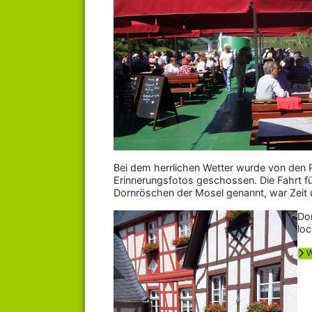
Bei dem herrlichen Wetter wurde von den
Erinnerungsfotos geschossen. Die Fahrt fü
Dornröschen der Mosel genannt, war Zeit
Do
loc
W